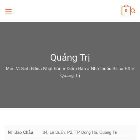
Skip
0
to
content
Quảng Trị
Men Vi Sinh Bifina Nhật Bản
»
Điểm Bán
»
Nhà thuốc Bifina EX
»
Quảng Trị
NT Bảo Châu
04, Lê Duẩn, P2, TP Đông Hà, Quảng Trị