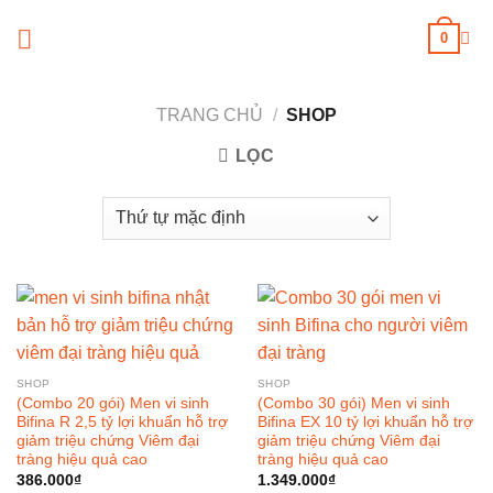
Skip
0
to
content
TRANG CHỦ
/
SHOP
LỌC
SHOP
SHOP
(Combo 20 gói) Men vi sinh
(Combo 30 gói) Men vi sinh
Bifina R 2,5 tỷ lợi khuẩn hỗ trợ
Bifina EX 10 tỷ lợi khuẩn hỗ trợ
giảm triệu chứng Viêm đại
giảm triệu chứng Viêm đại
tràng hiệu quả cao
tràng hiệu quả cao
386.000
₫
1.349.000
₫