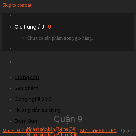
Skip to content
Giỏ hàng /
0
₫
0
Chưa có sản phẩm trong giỏ hàng.
Trang chủ
Sản phẩm
Công nghệ SMC
Hướng dẫn sử dụng
Quận 9
Điểm Bán
Nhà thuốc bán Bifina EX
Men Vi Sinh Bifina Nhật Bản
»
Điểm Bán
»
Nhà thuốc Bifina EX
»
Quận 9
Nhà thuốc bán Bifina R60