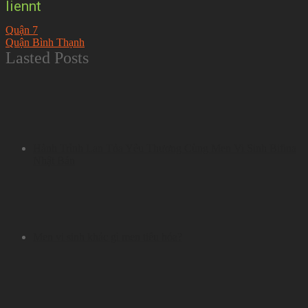
liennt
Quận 7
Quận Bình Thạnh
Lasted Posts
Hành Trình Lan Tỏa Yêu Thương Cùng Men Vi Sinh Bifina
Nhật Bản
Men vi sinh khác gì men tiêu hóa?