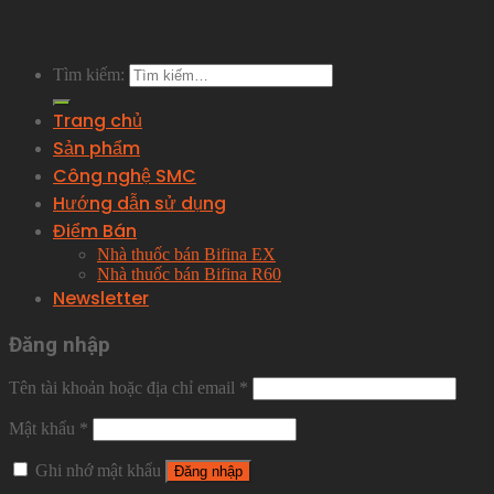
Tìm kiếm:
Trang chủ
Sản phẩm
Công nghệ SMC
Hướng dẫn sử dụng
Điểm Bán
Nhà thuốc bán Bifina EX
Nhà thuốc bán Bifina R60
Newsletter
Đăng nhập
Tên tài khoản hoặc địa chỉ email
*
Mật khẩu
*
Ghi nhớ mật khẩu
Đăng nhập