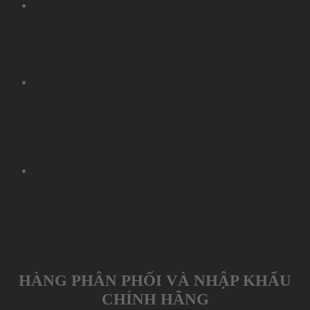
Lý do viêm đại tràng “dễ mắc nhưng khó lành”
Men vi sinh đại tràng của Nhật được nhiều người tin dùng, tại
sao?
Giảm triệu chứng viêm đại tràng cực nhạy bằng phương pháp
của người Nhật
HÀNG PHÂN PHỐI VÀ NHẬP KHẨU
CHÍNH HÃNG