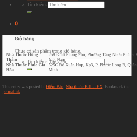
Tìm kiếm:
0
Giỏ hàng
Chưa có sản phẩm trong giỏ hàng.
Nhà Thuốc Hồng
259 Đình Phong Phú, Phường Tăng Nhơn Phú B, 
Thắm
Việt Nam
Tìm kiếm:
Nhà Thuốc Phúc Gia
525C Đỗ Xuân Hợp, Kp3, P. Phước Long B, Quận
Hòa
Minh
This entry was posted in
Điểm Bán
,
Nhà thuốc Bifina EX
. Bookmark the
permalink
.