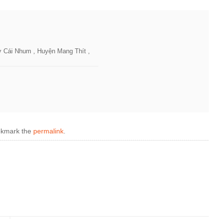
 Cái Nhum , Huyện Mang Thít ,
okmark the
permalink
.